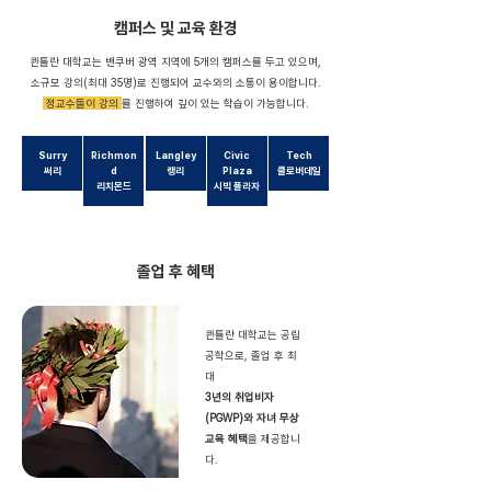
​캠퍼스 및 교육 환경
콴틀란 대학교는 밴쿠버 광역 지역에 5개의 캠퍼스를 두고 있으며,
소규모 강의(최대 35명)로 진행되어 교수와의 소통이 용이합니다.
​ 정교수들이 강의
를 진행하여 깊이 있는 학습이 가능합니다.
Surry
Richmon
Langley
Civic
Tech
써리
d
랭리
Plaza
클로버데일
​리치몬드
시빅 플라자
졸업 후 혜택
콴틀란 대학교는 공립
공학으로, 졸업 후 최
대
3년의 취업비자
(PGWP)와 자녀 무상
교육 혜택
을 제공합니
다.