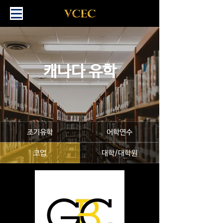
캐나다 유학
조기유학
어학연수
코업
대학/대학원